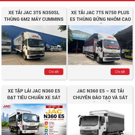
XE TẢI JAC 3T5 N350SL
XE TẢI JAC 7T5 N750 PLUS
THÙNG 6M2 MÁY CUMMINS
E5 THÙNG BỬNG NHÔM CAO
CẤP
Chi tiết
Chi tiết
XE TẬP LÁI JAC N360 E5
JAC N360 E5 – XE TẢI
ĐẠT TIÊU CHUẨN XE SÁT
CHUYÊN ĐÀO TẠO VÀ SÁT
HẠCH HẠNG C1
HẠCH LÁI XE BẰNG C1