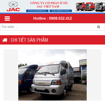
Hotline : 0908.032.412
CHI TIẾT SẢN PHẨM