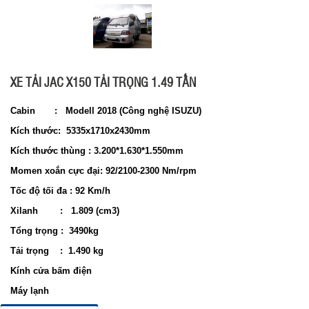
XE TẢI JAC X150 TẢI TRỌNG 1.49 TẤN
Cabin :
Modell 2018 (Công nghệ ISUZU)
Kích thước
:
5335x1710x2430
mm
Kích thước thùng :
3.200*1.630*1.550
mm
Momen xoắn cực đại:
92/2100-2300 Nm/rpm
Tốc độ tối đa :
92 Km/h
Xilanh
:
1.809 (cm3)
Tổng trọng :
3490kg
Tải trọng :
1.490 kg
Kính cửa bấm điện
Máy lạnh