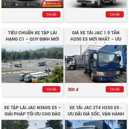
Chi tiết
Chi tiết
TIÊU CHUẨN XE TẬP LÁI
GIÁ XE TẢI JAC 1.9 TẤN
HẠNG C1 – QUY ĐỊNH MỚI
H200 E5 MỚI NHẤT – ƯU
NHẤT 2025
ĐÃI HẤP DẪN
350 đ
Chi tiết
Chi tiết
XE TẬP LÁI JAC N360S E5 –
XE TẢI JAC 2T4 H250 E5 -
GIẢI PHÁP TỐI ƯU CHO ĐÀO
ƯU ĐÃI GIÁ SỐC, VẬN HÀNH
TẠO BẰNG LÁI C1
TIẾT KIỆM