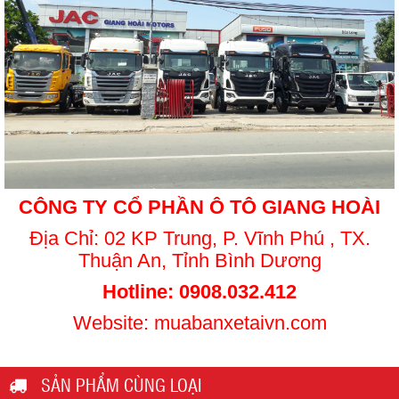
CÔNG TY CỔ PHẦN Ô TÔ GIANG HOÀI
Địa Chỉ: 02 KP Trung, P. Vĩnh Phú , TX.
Thuận An, Tỉnh Bình Dương
Hotline: 0908.032.412
Website: muabanxetaivn.com
SẢN PHẨM CÙNG LOẠI