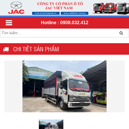
Hotline : 0908.032.412
CHI TIẾT SẢN PHẨM