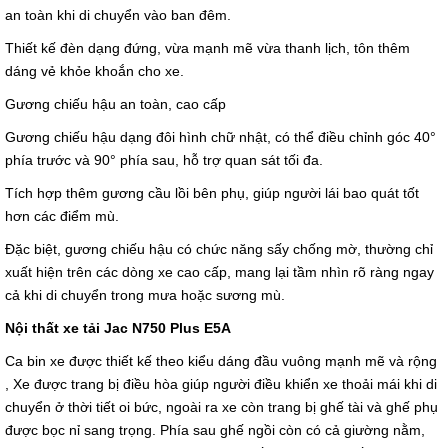
an toàn khi di chuyển vào ban đêm.
Thiết kế đèn dạng đứng, vừa mạnh mẽ vừa thanh lịch, tôn thêm
dáng vẻ khỏe khoắn cho xe.
Gương chiếu hậu an toàn, cao cấp
Gương chiếu hậu dạng đôi hình chữ nhật, có thể điều chỉnh góc 40°
phía trước và 90° phía sau, hỗ trợ quan sát tối đa.
Tích hợp thêm gương cầu lồi bên phụ, giúp người lái bao quát tốt
hơn các điểm mù.
Đặc biệt, gương chiếu hậu có chức năng sấy chống mờ, thường chỉ
xuất hiện trên các dòng xe cao cấp, mang lại tầm nhìn rõ ràng ngay
cả khi di chuyển trong mưa hoặc sương mù.
Nội thất xe tải Jac N750 Plus E5A
Ca bin xe được thiết kế theo kiểu dáng đầu vuông mạnh mẽ và rộng
, Xe được trang bị điều hòa giúp người điều khiển xe thoải mái khi di
chuyển ở thời tiết oi bức, ngoài ra xe còn trang bị ghế tài và ghế phụ
được bọc nỉ sang trọng. Phía sau ghế ngồi còn có cả giường nằm,