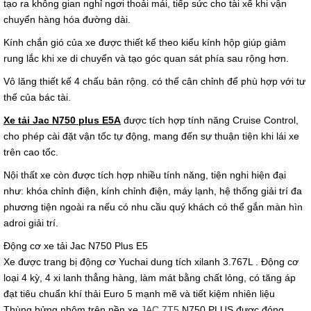
tạo ra không gian nghỉ ngơi thoải mái, tiếp sức cho tài xế khi vận
chuyển hàng hóa đường dài.
Kính chắn gió của xe được thiết kế theo kiểu kính hộp giúp giảm
rung lắc khi xe di chuyển và tạo góc quan sát phía sau rộng hơn.
Vô lăng thiết kế 4 chấu bản rộng. có thể cân chỉnh để phù hợp với tư
thế của bác tài.
Xe tải Jac N750 plus E5A
được tích hợp tính năng Cruise Control,
cho phép cài đặt vận tốc tự động, mang đến sự thuận tiện khi lái xe
trên cao tốc.
Nội thất xe còn được tích hợp nhiều tính năng, tiện nghi hiện đại
như: khóa chỉnh điện, kính chỉnh điện, máy lạnh, hệ thống giải trí đa
phương tiện ngoài ra nếu có nhu cầu quý khách có thể gắn màn hìn
adroi giải trí.
Động cơ xe tải Jac N750 Plus E5
Xe được trang bị động cơ Yuchai dung tích xilanh 3.767L . Động cơ
loại 4 kỳ, 4 xi lanh thẳng hàng, làm mát bằng chất lỏng, có tăng áp
đạt tiêu chuẩn khí thải Euro 5 mạnh mẽ và tiết kiệm nhiên liệu
Thùng bửng nhôm trên nền xe
JAC 7T5
N750 PLUS được đóng