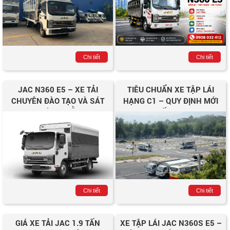
Chi tiết
Chi tiết
JAC N360 E5 – XE TẢI
TIÊU CHUẨN XE TẬP LÁI
CHUYÊN ĐÀO TẠO VÀ SÁT
HẠNG C1 – QUY ĐỊNH MỚI
HẠCH LÁI XE BẰNG C1
NHẤT 2025
Chi tiết
Chi tiết
GIÁ XE TẢI JAC 1.9 TẤN
XE TẬP LÁI JAC N360S E5 –