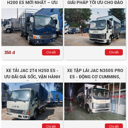
H200 E5 MỚI NHẤT – ƯU
GIẢI PHÁP TỐI ƯU CHO ĐÀO
ĐÃI HẤP DẪN
TẠO BẰNG LÁI C1
350 đ
Chi tiết
Chi tiết
XE TẢI JAC 2T4 H250 E5 -
XE TẬP LÁI JAC N350S PRO
ƯU ĐÃI GIÁ SỐC, VẬN HÀNH
E5 - ĐỘNG CƠ CUMMINS,
TIẾT KIỆM
ĐÀO TẠO BẰNG LÁI C1
Chi tiết
Chi tiết