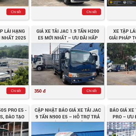
Chi tiết
Chi tiết
P LÁI HẠNG
GIÁ XE TẢI JAC 1.9 TẤN H200
XE TẬP LÁ
I NHẤT 2025
E5 MỚI NHẤT – ƯU ĐÃI HẤP
GIẢI PHÁP T
DẪN
BẰ
350 đ
Chi tiết
Chi tiết
50S PRO E5 -
CẬP NHẬT BÁO GIÁ XE TẢI JAC
BÁO GIÁ XE
S, ĐÀO TẠO
9 TẤN N900 E5 – HỖ TRỢ TRẢ
PRO – ƯU 
 C1
GÓP, GIÁ ƯU ĐÃI