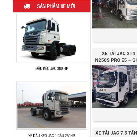
ĐẦU KÉO JAC 2 CẦU 340HP
SẢN PHẨM XE MỚI
XE TẢI JAC 2T4 
N250S PRO E5 – G
ĐẦU KÉO JAC 380 HP
XE TẢI JAC 7.5 TẤ
XE ĐẦU KÉO JAC 1 CẦU 260HP