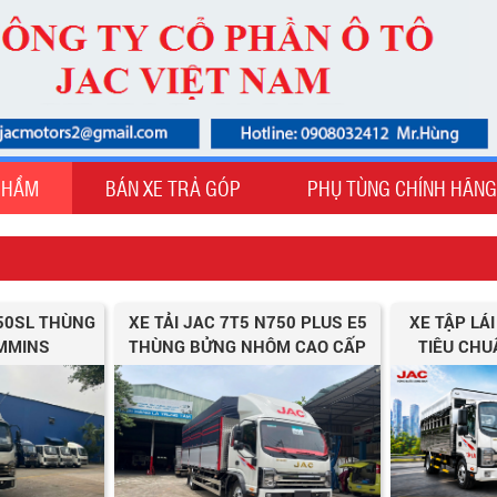
PHẨM
BÁN XE TRẢ GÓP
PHỤ TÙNG CHÍNH HÃNG
350SL THÙNG
XE TẢI JAC 7T5 N750 PLUS E5
XE TẬP LÁ
MMINS
THÙNG BỬNG NHÔM CAO CẤP
TIÊU CHU