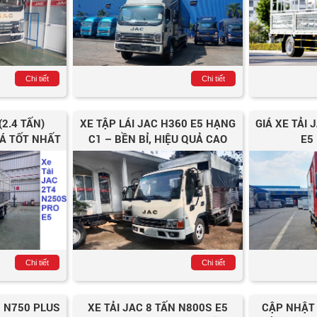
Chi tiết
Chi tiết
(2.4 TẤN)
XE TẬP LÁI JAC H360 E5 HẠNG
GIÁ XE TẢI
IÁ TỐT NHẤT
C1 – BỀN BỈ, HIỆU QUẢ CAO
E5
Chi tiết
Chi tiết
N N750 PLUS
XE TẢI JAC 8 TẤN N800S E5
CẬP NHẬT 