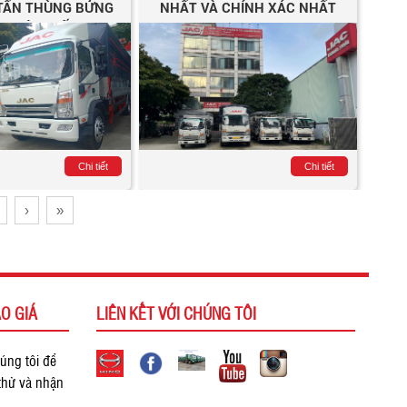
 TẤN THÙNG BỬNG
NHẤT VÀ CHÍNH XÁC NHẤT
M MỚI NHẤT
Chi tiết
Chi tiết
›
»
O GIÁ
LIÊN KẾT VỚI CHÚNG TÔI
úng tôi để
 thử và nhận