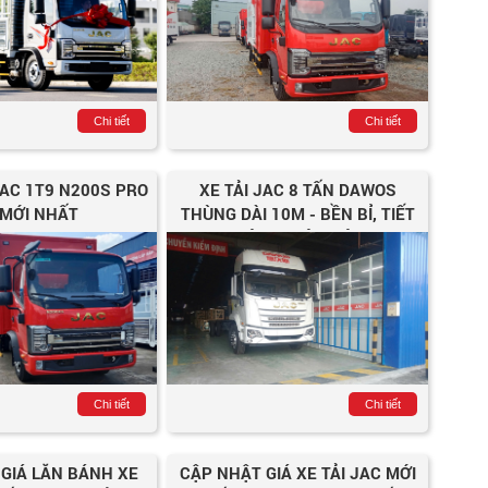
Chi tiết
Chi tiết
 JAC 1T9 N200S PRO
XE TẢI JAC 8 TẤN DAWOS
 MỚI NHẤT
THÙNG DÀI 10M - BỀN BỈ, TIẾT
KIỆM NHIÊN LIỆU
Chi tiết
Chi tiết
GIÁ LĂN BÁNH XE
CẬP NHẬT GIÁ XE TẢI JAC MỚI