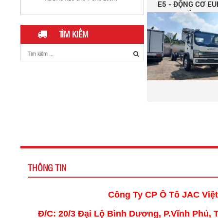
E5 - ĐỘNG CƠ EU
SUẤT VƯỢT 
TÌM KIẾM
Giá Xe Tải Jac 2025 Mới Nhất: Ưu Đãi, Khuyến
Mại và Thông Số Kỹ Thuật
THÔNG TIN
Công Ty CP Ô Tô JAC Việ
Đ/C: 20/3 Đại Lộ Bình Dương, P.Vĩnh Phú,