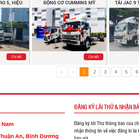
RO 5, HIỆU
ĐỘNG CƠ CUMMINS MỸ
TẢI JAC 9
TRỘI
NHÔ
Chi tiết
Chi tiết
«
‹
1
2
3
4
5
6
ĐĂNG KÝ LÁI THỬ & NHẬN BÁ
Đăng ký tới Thư thông báo của ch
t Nam
nhận thông tin về việc đăng kí lái
 Thuận An, Bình Dương
báo giá