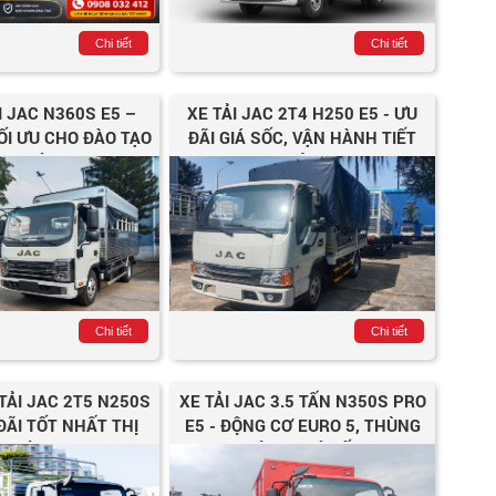
Chi tiết
Chi tiết
I JAC N360S E5 –
XE TẢI JAC 2T4 H250 E5 - ƯU
ỐI ƯU CHO ĐÀO TẠO
ĐÃI GIÁ SỐC, VẬN HÀNH TIẾT
NG LÁI C1
KIỆM
Chi tiết
Chi tiết
 TẢI JAC 2T5 N250S
XE TẢI JAC 3.5 TẤN N350S PRO
ĐÃI TỐT NHẤT THỊ
E5 - ĐỘNG CƠ EURO 5, THÙNG
TRƯỜNG
RỘNG, GIÁ TỐT