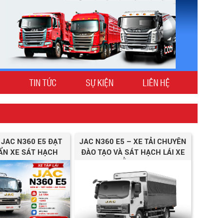
TIN TỨC
SỰ KIỆN
LIÊN HỆ
I JAC N360 E5 ĐẠT
JAC N360 E5 – XE TẢI CHUYÊN
ẨN XE SÁT HẠCH
ĐÀO TẠO VÀ SÁT HẠCH LÁI XE
HẠNG C1
BẰNG C1