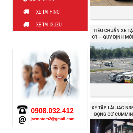
XE TẢI HINO
XE TẢI ISUZU
TIÊU CHUẨN XE TẬ
C1 – QUY ĐỊNH MỚ
HỖ TRỢ TRỰC TUYẾN
Đầu Kéo JAC K5
XE TẬP LÁI JAC N3
0908.032.412
ĐỘNG CƠ CUMMIN
jacmotors2@gmail.com
BẰNG LÁI