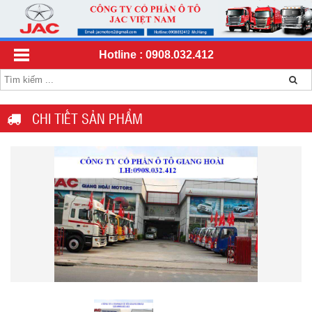
Hotline : 0908.032.412
CHI TIẾT SẢN PHẨM