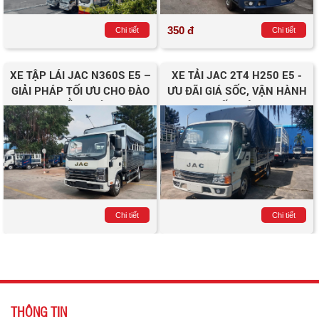
350 đ
Chi tiết
Chi tiết
XE TẬP LÁI JAC N360S E5 –
XE TẢI JAC 2T4 H250 E5 -
GIẢI PHÁP TỐI ƯU CHO ĐÀO
ƯU ĐÃI GIÁ SỐC, VẬN HÀNH
TẠO BẰNG LÁI C1
TIẾT KIỆM
Chi tiết
Chi tiết
THÔNG TIN