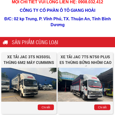
MỌI CHI TIẾT VUI LÒNG LIÊN HỆ: 0908.032.412
CÔNG TY CỔ PHẦN Ô TÔ GIANG HOÀI
Đ/C: 02 kp Trung, P. Vĩnh Phú, TX. Thuận An, Tỉnh Bình
Dương
SẢN PHẨM CÙNG LOẠI
XE TẢI JAC 3T5 N350SL
XE TẢI JAC 7T5 N750 PLUS
THÙNG 6M2 MÁY CUMMINS
E5 THÙNG BỬNG NHÔM CAO
CẤP
Chi tiết
Chi tiết