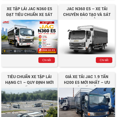
XE TẬP LÁI JAC N360 E5
JAC N360 E5 – XE TẢI
ĐẠT TIÊU CHUẨN XE SÁT
CHUYÊN ĐÀO TẠO VÀ SÁT
HẠCH HẠNG C1
HẠCH LÁI XE BẰNG C1
Chi tiết
Chi tiết
TIÊU CHUẨN XE TẬP LÁI
GIÁ XE TẢI JAC 1.9 TẤN
HẠNG C1 – QUY ĐỊNH MỚI
H200 E5 MỚI NHẤT – ƯU
NHẤT 2025
ĐÃI HẤP DẪN