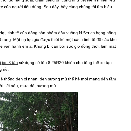
, tối ưu năng suất, giảm tiếng ồn cũng như tiết kiệm nhiên liệu
ực của người tiêu dùng. Sau đây, hãy cùng chúng tôi tìm hiểu
 đại, tinh tế của dòng sản phẩm
đầu vuông N Series hạng nặng
ràng. Mặt nạ lọc gió được thiết kế một cách tinh tế để các khe
 xe vận hành êm ả. Không bị cản bởi sức gió đồng thời, làm mát
i jac
8 tấn
sử dụng cỡ lốp 8.25R20 khiến cho tổng thể xe tạo
g nề.
 hệ thống đèn xi nhan, đèn sương mù thế hệ mới mang đến tầm
hời tiết xấu, mưa đá, sương mù…