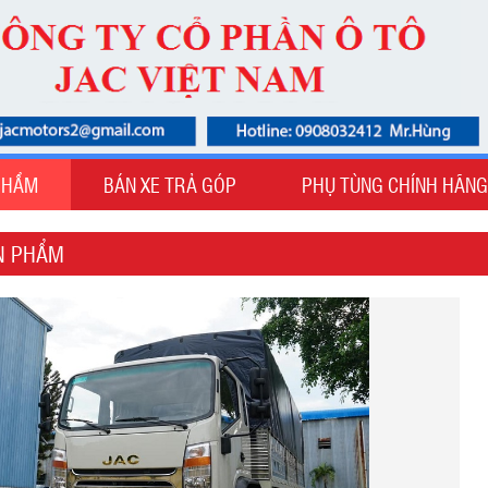
PHẨM
BÁN XE TRẢ GÓP
PHỤ TÙNG CHÍNH HÃNG
ẢN PHẨM