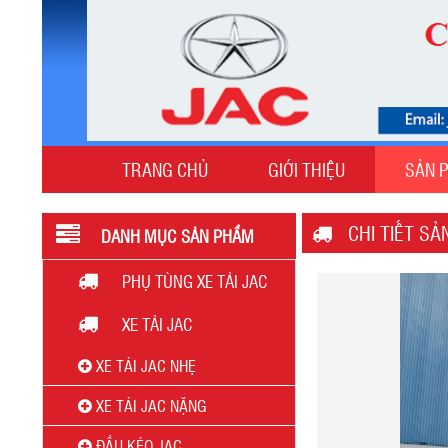
TRANG CHỦ
GIỚI THIỆU
SẢN 
Giá Xe Tải Jac 2025 Mới Nhất: Ưu Đãi, Khuyến
Mại và Thông Số Kỹ Thuật
CHI TIẾT S
DANH MỤC SẢN PHẨM
PHỤ TÙNG XE TẢI JAC
XE TẢI JAC
XE TẢI JAC NHẸ
XE TẢI JAC NẶNG
Đầu Kéo JAC K5
ĐẦU KÉO JAC