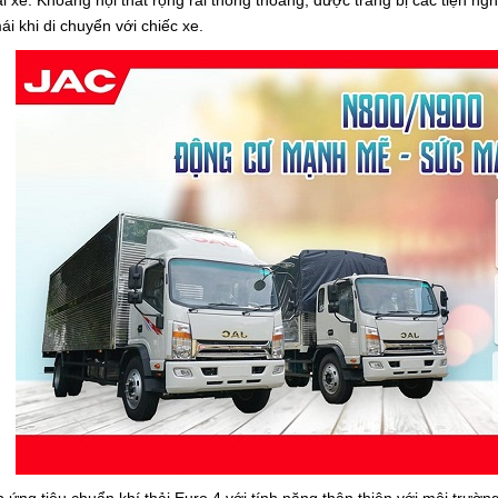
lái xe. Khoang nội thất rộng rãi thông thoáng, được trang bị các tiện ng
i khi di chuyển với chiếc xe.