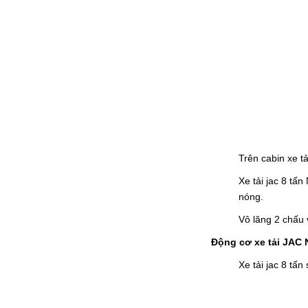
Trên cabin xe t
Xe tải jac 8 tấ
nóng.
Vô lăng 2 chấu 
Động cơ xe tải JAC 
Xe tải jac 8 tấ