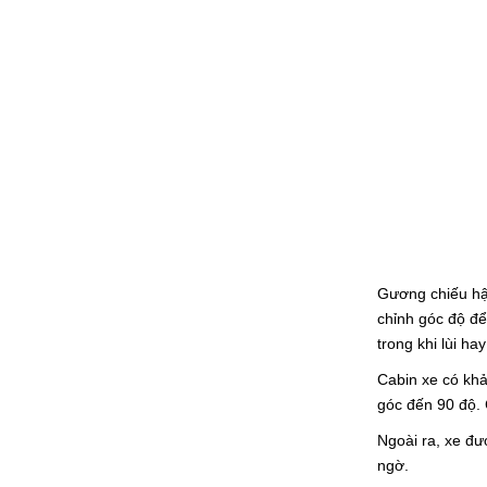
ĐẦU KÉO JAC 2 CẦU 340HP
ĐẦU KÉO JAC 380 HP
Gương chiếu h
chỉnh góc độ để
trong khi lùi ha
Cabin xe có khả
góc đến 90 độ. 
Ngoài ra, xe đư
ngờ.