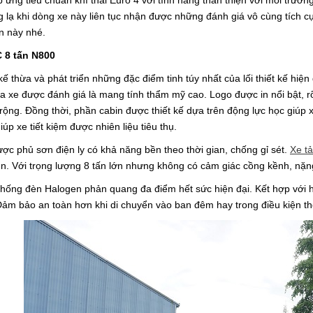
 ứng tiêu chuẩn khí thải Euro 4 với tính năng thân thiện với môi trường
g lạ khi dòng xe này liên tục nhận được những đánh giá vô cùng tích c
ấn
này nhé.
C 8 tấn N800
ế thừa và phát triển những đặc điểm tinh túy nhất của lối thiết kế hiện
a xe được đánh giá là mang tính thẩm mỹ cao. Logo được in nổi bật, rõ 
h rộng. Đồng thời, phần cabin được thiết kế dựa trên động lực học giúp
úp xe tiết kiệm được nhiên liệu tiêu thụ.
ợc phủ sơn điện ly có khả năng bền theo thời gian, chống gỉ sét.
Xe tả
n. Với trọng lượng 8 tấn lớn nhưng không có cảm giác cồng kềnh, nặn
thống đèn Halogen phản quang đa điểm hết sức hiện đại. Kết hợp với
ảm bảo an toàn hơn khi di chuyển vào ban đêm hay trong điều kiện t