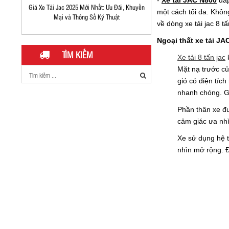
-
Xe tải
JAC
N800
đáp
Giá Xe Tải Jac 2025 Mới Nhất: Ưu Đãi, Khuyến
một cách tối đa. Khôn
Mại và Thông Số Kỹ Thuật
về dòng
xe tải jac 8 t
Ngoại thất xe tải JA
TÌM KIẾM
Xe tải 8 tấn jac
k
Mặt nạ trước củ
gió có diện tíc
nhanh chóng. Gi
Phần thân xe đư
cảm giác ưa nhì
Đầu Kéo JAC K5
Xe sử dụng hệ 
nhìn mở rộng. Đ