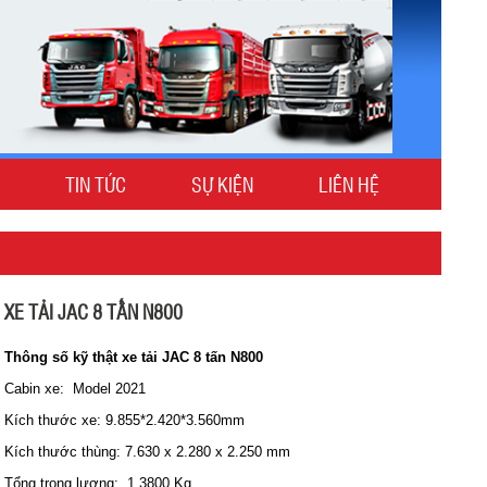
TIN TỨC
SỰ KIỆN
LIÊN HỆ
XE TẢI JAC 8 TẤN N800
Thông số kỹ thật xe tải JAC 8 tấn N800
Cabin xe: Model 2021
Kích thước xe: 9.855*2.420*3.560mm
Kích thước thùng: 7.630 x 2.280 x 2.250 mm
Tổng trọng lượng: 1.3800 Kg