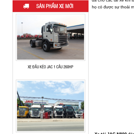
đa cho các tài xế khi 
ĐẦU KÉO JAC 380 HP
SẢN PHẨM XE MỚI
họ có được sự thoải má
XE ĐẦU KÉO JAC 1 CẦU 260HP