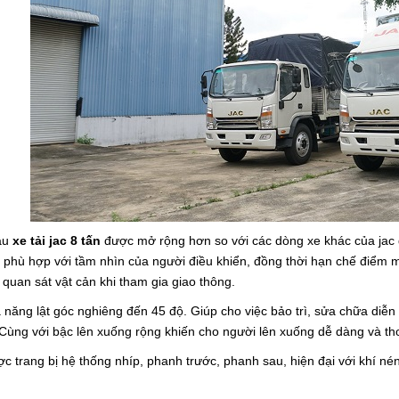
ậu
xe tải jac
8
tấn
được mở rộng hơn so với các dòng xe khác của jac 
 phù hợp với tầm nhìn của người điều khiển, đồng thời hạn chế điểm m
y quan sát vật cản khi tham gia giao thông.
 năng lật góc nghiêng đến 45 độ. Giúp cho việc bảo trì, sửa chữa diễ
Cùng với bậc lên xuống rộng khiến cho người lên xuống dễ dàng và tho
ợc trang bị hệ thống nhíp, phanh trước, phanh sau, hiện đại với khí né