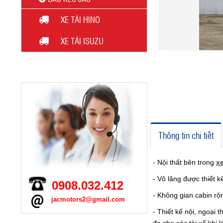
XE TẢI HINO
XE TẢI ISUZU
HỖ TRỢ TRỰC TUYẾN
ĐẦU KÉO JAC 2 CẦU 340HP
Thông tin chi tiết
- Nội thất bên trong
xe
- Vô lăng được thiết 
0908.032.412
- Không gian cabin rộn
jacmotors2@gmail.com
- Thiết kế nội, ngoại 