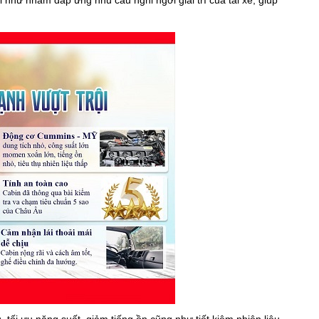
hi như nhằm đáp ứng nhu cầu nghỉ ngơi giải trí của tài xế, giúp