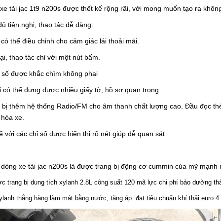
xe tải jac 1t9 n200s được thết kế rộng rãi, với mong muốn tạo ra không
ủ tiện nghi, thao tác dễ dàng:
có thể điều chỉnh cho cảm giác lái thoải mái.
ại, thao tác chỉ với một nút bấm.
ỉ số được khắc chìm không phai
 có thể đựng được nhiều giấy tờ, hồ sơ quan trọng.
g bị thêm hệ thống Radio/FM cho âm thanh chất lượng cao. Đầu đọc thẻ
 hòa xe.
tế với các chỉ số được hiển thi rõ nét giúp dễ quan sát
 dòng xe tải jac n200s là được trang bị động cơ cummin của mỹ mạnh m
ợc trang bị dung tích xylanh 2.8L công suất 120 mã lực chi phí bảo dưỡng th
xylanh thẳng hàng làm mát bằng nước, tăng áp. đạt tiêu chuẩn khí thải euro 4.