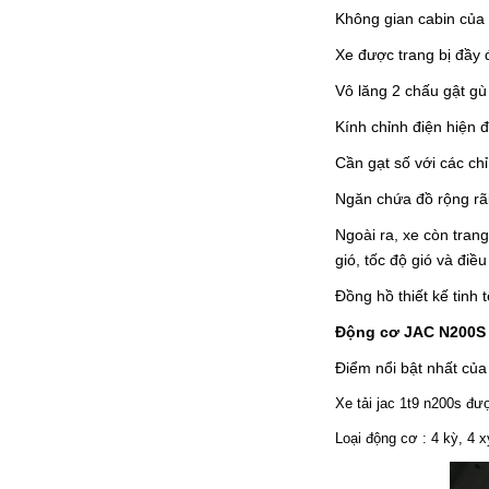
Không gian cabin của 
ĐẦU KÉO JAC 380 HP
Xe được trang bị đầy đ
Vô lăng 2 chấu gật gù 
Kính chỉnh điện hiện đ
Cần gạt số với các ch
Ngăn chứa đồ rộng rãi
Ngoài ra, xe còn tran
gió, tốc độ gió và điều
Đồng hồ thiết kế tinh 
Động cơ JAC N200S
Điểm nổi bật nhất của
Xe tải jac 1t9 n200s đư
Loại động cơ : 4 kỳ, 4 