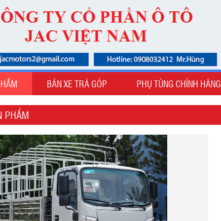
PHẨM
BÁN XE TRẢ GÓP
PHỤ TÙNG CHÍNH HÃNG
ẢN PHẨM