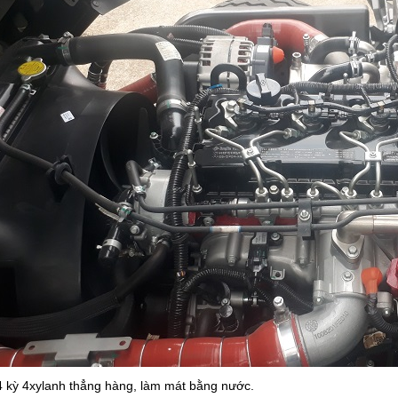
 4 kỳ 4xylanh thẳng hàng, làm mát bằng nước.