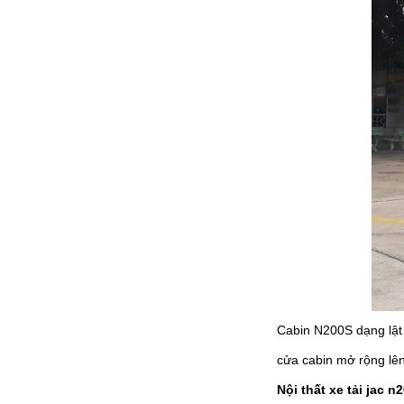
Đầu Kéo JAC K5
ĐẦU KÉO JAC 2 CẦU 340HP
Cabin N200S dạng lật 
cửa cabin mở rộng lên
Nội thất xe tải jac n