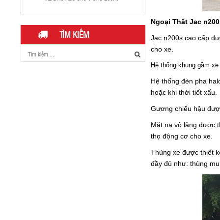
Ngoại Thất Jac n200
TÌM KIẾM
Jac n200s cao cấp đượ
cho xe.
Hệ thống khung gầm xe 
Hệ thống đèn pha halo
hoặc khi thời tiết xấu.
Gương chiếu hậu được 
Giá Xe Tải Jac 2025 Mới Nhất: Ưu Đãi, Khuyến
Mại và Thông Số Kỹ Thuật
Mặt nạ vô lăng được th
thọ động cơ cho xe.
Thùng xe được thiết k
đầy đủ như: thùng mui 