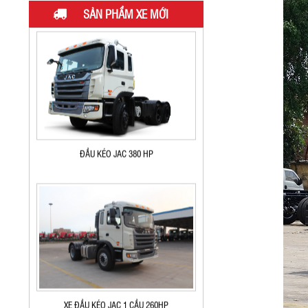
ĐẦU KÉO JAC 2 CẦU 340HP
SẢN PHẨM XE MỚI
ĐẦU KÉO JAC 380 HP
XE ĐẦU KÉO JAC 1 CẦU 260HP