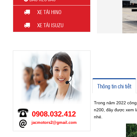
XE TẢI HINO
XE TẢI ISUZU
HỖ TRỢ TRỰC TUYẾN
Đầu Kéo JAC K5
Thông tin chi tiết
Trong năm 2022 công t
n200, đây được xem là
0908.032.412
nhé.
jacmotors2@gmail.com