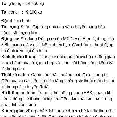
Tổng trọng : 14.850 kg
Tải trọng : 9.100 kg
Đặc điểm chính:
Tải trọng
: 9 tấn, đáp ứng nhu cầu vận chuyển hàng hóa
nặng, số lượng lớn.
Động cơ
: Sử dụng Động cơ của Mỹ Diesel Euro 4, dung tích
3.8L, mạnh mẽ và tiết kiệm nhiên liệu, đảm bảo xe hoạt động
ổn định trên mọi địa hình.
Kích thước thùng
: Thùng xe dài rộng, tối ưu hóa không gian
chứa hàng hóa lớn, phù hợp với các mặt hàng cồng kềnh và
tải trọng cao.
Thiết kế cabin
: Cabin rộng rãi, thoáng mát, được trang bị
điều hòa và các tiện ích giúp tăng cường sự thoải mái cho tài
xế trong các chuyến đi dài.
Hệ thống an toàn
: Trang bị hệ thống phanh ABS, phanh khí
nén 2 dòng, hệ thống lái trợ lực điện, đảm bảo an toàn trong
quá trình vận hành.
Khung gầm vững chắc
: Khung xe được chế tạo từ thép chịu
lực, bền bỉ và chịu tải tốt, đảm bảo xe vận hành ổn định ngay