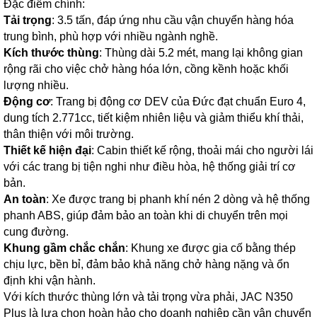
Đặc điểm chính:
Tải trọng
: 3.5 tấn, đáp ứng nhu cầu vận chuyển hàng hóa
trung bình, phù hợp với nhiều ngành nghề.
Kích thước thùng
: Thùng dài 5.2 mét, mang lại không gian
rộng rãi cho việc chở hàng hóa lớn, cồng kềnh hoặc khối
lượng nhiều.
Động cơ
: Trang bị động cơ DEV của Đức đạt chuẩn Euro 4,
dung tích 2.771cc, tiết kiệm nhiên liệu và giảm thiểu khí thải,
thân thiện với môi trường.
Thiết kế hiện đại
: Cabin thiết kế rộng, thoải mái cho người lái
với các trang bị tiện nghi như điều hòa, hệ thống giải trí cơ
bản.
An toàn
: Xe được trang bị phanh khí nén 2 dòng và hệ thống
phanh ABS, giúp đảm bảo an toàn khi di chuyển trên mọi
cung đường.
Khung gầm chắc chắn
: Khung xe được gia cố bằng thép
chịu lực, bền bỉ, đảm bảo khả năng chở hàng nặng và ổn
định khi vận hành.
Với kích thước thùng lớn và tải trọng vừa phải, JAC N350
Plus là lựa chọn hoàn hảo cho doanh nghiệp cần vận chuyển