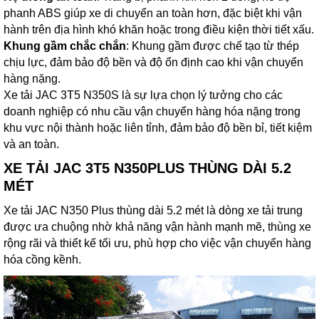
phanh ABS giúp xe di chuyển an toàn hơn, đặc biệt khi vận
hành trên địa hình khó khăn hoặc trong điều kiện thời tiết xấu.
Khung gầm chắc chắn
: Khung gầm được chế tạo từ thép
chịu lực, đảm bảo độ bền và độ ổn định cao khi vận chuyển
hàng nặng.
Xe tải JAC 3T5 N350S là sự lựa chọn lý tưởng cho các
doanh nghiệp có nhu cầu vận chuyển hàng hóa nặng trong
khu vực nội thành hoặc liên tỉnh, đảm bảo độ bền bỉ, tiết kiệm
và an toàn.
XE TẢI JAC 3T5 N350PLUS THÙNG DÀI 5.2
MÉT
Xe tải JAC N350 Plus thùng dài 5.2 mét là dòng xe tải trung
được ưa chuộng nhờ khả năng vận hành mạnh mẽ, thùng xe
rộng rãi và thiết kế tối ưu, phù hợp cho việc vận chuyển hàng
hóa cồng kềnh.