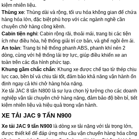
kiệm nhiên liệu.
Thùng xe
: Thùng dài và rộng, tối ưu hóa không gian để chứa
hàng hóa lớn, đặc biệt phù hợp với các ngành nghề cần
chuyên chở hàng cồng kềnh.
Cabin tiện nghi
: Cabin rộng rãi, thoải mái, trang bị các tiện
ích như điều hòa, hệ thống giải trí cơ bản, và ghế ngồi êm ái.
An toàn
: Trang bị hệ thống phanh ABS, phanh khí nén 2
dòng, cùng với hệ thống lái trợ lực, giúp điều khiển xe an
toàn trên các địa hình phức tạp.
Khung gầm chắc chắn
: Khung xe được chế tạo từ thép chịu
lực cao, bền bỉ và chịu tải tốt, đảm bảo khả năng vận hành ổn
định ngay cả khi chở hàng hóa nặng.
Xe tải JAC 8 tấn N800 là sự lựa chọn lý tưởng cho các doanh
nghiệp vận tải chuyên chở hàng nặng, đảm bảo độ bền bỉ, tiết
kiệm nhiên liệu và hiệu quả trong vận hành.
XE TẢI JAC 9 TẤN N900
Xe tải JAC 9 tấn N900
là dòng xe tải nặng với tải trọng lớn,
được thiết kế để đáp ứng nhu cầu vận chuyển hàng hóa cồng