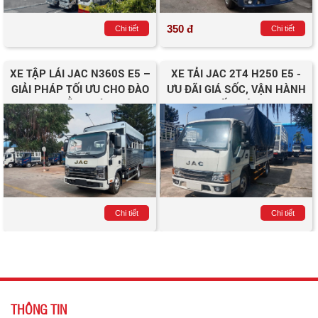
350 đ
Chi tiết
Chi tiết
XE TẬP LÁI JAC N360S E5 –
XE TẢI JAC 2T4 H250 E5 -
GIẢI PHÁP TỐI ƯU CHO ĐÀO
ƯU ĐÃI GIÁ SỐC, VẬN HÀNH
TẠO BẰNG LÁI C1
TIẾT KIỆM
Chi tiết
Chi tiết
THÔNG TIN