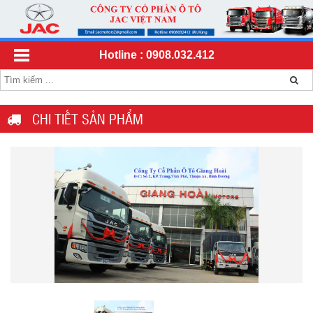
Hotline : 0908.032.412
CHI TIẾT SẢN PHẨM