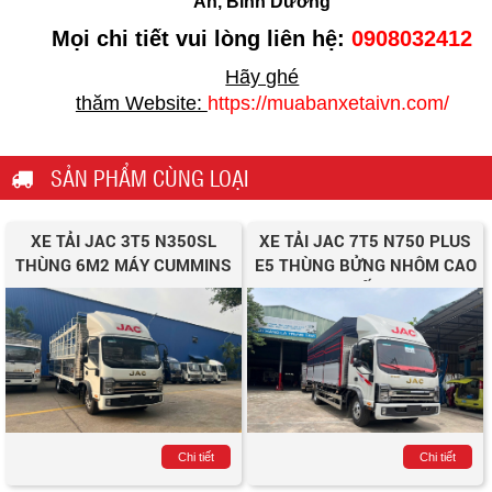
An, Bình Dương
Mọi chi tiết vui lòng liên hệ:
0908032412
Hãy ghé
thăm Website:
https://muabanxetaivn.com/
SẢN PHẨM CÙNG LOẠI
XE TẢI JAC 3T5 N350SL
XE TẢI JAC 7T5 N750 PLUS
THÙNG 6M2 MÁY CUMMINS
E5 THÙNG BỬNG NHÔM CAO
CẤP
Chi tiết
Chi tiết