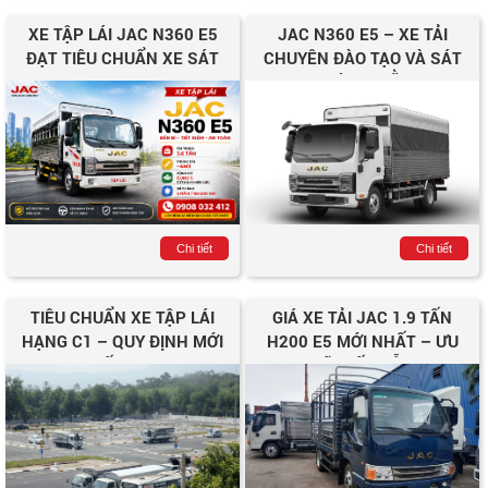
XE TẬP LÁI JAC N360 E5
JAC N360 E5 – XE TẢI
ĐẠT TIÊU CHUẨN XE SÁT
CHUYÊN ĐÀO TẠO VÀ SÁT
HẠCH HẠNG C1
HẠCH LÁI XE BẰNG C1
Chi tiết
Chi tiết
TIÊU CHUẨN XE TẬP LÁI
GIÁ XE TẢI JAC 1.9 TẤN
HẠNG C1 – QUY ĐỊNH MỚI
H200 E5 MỚI NHẤT – ƯU
NHẤT 2025
ĐÃI HẤP DẪN