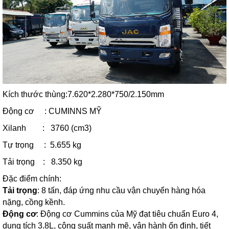
Kích thước thùng:7.620*2.280*750/2.150mm
Động cơ : CUMINNS MỸ
Xilanh : 3760 (cm3)
Tự trọng : 5.655 kg
Tải trọng : 8.350 kg
Đặc điểm chính:
Tải trọng
: 8 tấn, đáp ứng nhu cầu vận chuyển hàng hóa
nặng, cồng kềnh.
Động cơ
: Động cơ Cummins của Mỹ đạt tiêu chuẩn Euro 4,
dung tích 3.8L, công suất mạnh mẽ, vận hành ổn định, tiết