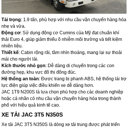
Tải trọng
: 1.9 tấn, phù hợp với nhu cầu vận chuyển hàng hóa
nhẹ và vừa.
Động cơ
: Sử dụng động cơ Cumins của Mỹ đạt chuẩn khí
thải Euro 4, giúp giảm thiểu ô nhiễm môi trường và tiết kiệm
nhiên liệu.
Thiết kế
: Cabin rộng rãi, tầm nhìn thoáng, mang lại sự thoải
mái cho người lái.
Kích thước nhỏ gọn
: Dễ dàng di chuyển trong các con
đường hẹp, khu vực đô thị đông đúc.
Hệ thống an toàn
: Được trang bị phanh ABS, hệ thống lái trợ
lực điện giúp việc điều khiển xe dễ dàng hơn.
JAC 1T9 N200S là lựa chọn phù hợp cho các doanh nghiệp
hoặc cá nhân có nhu cầu vận chuyển hàng hóa trong thành
phố với hiệu quả kinh tế cao.
XE TẢI JAC 3T5 N350S
Xe tải JAC 3T5 N350S là dòng xe tải trung được phát triển