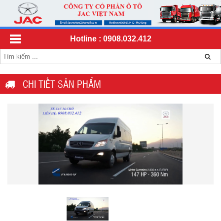
Hotline : 0908.032.412
CHI TIẾT SẢN PHẨM