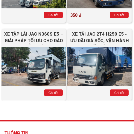
350 đ
Chi tiết
Chi tiết
XE TẬP LÁI JAC N360S E5 –
XE TẢI JAC 2T4 H250 E5 -
GIẢI PHÁP TỐI ƯU CHO ĐÀO
ƯU ĐÃI GIÁ SỐC, VẬN HÀNH
TẠO BẰNG LÁI C1
TIẾT KIỆM
Chi tiết
Chi tiết
THÔNG TIN