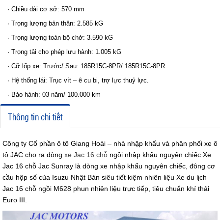
· Chiều dài cơ sở: 570 mm
· Trọng lượng bản thân: 2.585 kG
· Trọng lượng toàn bộ chở: 3.590 kG
· Trọng tải cho phép lưu hành: 1.005 kG
· Cỡ lốp xe: Trước/ Sau: 185R15C-8PR/ 185R15C-8PR
· Hệ thống lái: Trục vít – ê cu bi, trợ lực thuỷ lực.
· Bảo hành: 03 năm/ 100.000 km
Thông tin chi tiết
Công ty Cổ phần ô tô Giang Hoài – nhà nhập khẩu và phân phối xe ô
tô JAC cho ra dòng
xe Jac 16 chỗ
ngồi nhập khẩu nguyên chiếc Xe
Jac 16 chỗ Jac Sunray là dòng xe nhập khẩu nguyên chiếc, đông cơ
cầu hộp số của Isuzu Nhật Bản siêu tiết kiệm nhiên liệu Xe du lịch
Jac 16 chỗ ngồi M628 phun nhiên liệu trực tiếp, tiêu chuẩn khí thải
Euro III.