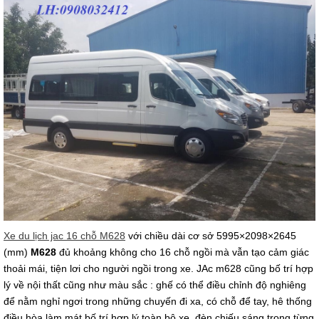
Xe du lịch jac 16 chỗ M628
với chiều dài cơ sở 5995×2098×2645
(mm)
M628
đủ khoảng không cho
16 chỗ ngồi
mà vẫn tạo cảm giác
thoải mái, tiện lơi cho người ngồi trong xe. JAc m628 cũng bố trí hợp
lý về nội thất cũng như màu sắc : ghế có thể điều chỉnh độ nghiêng
để nằm nghỉ ngơi trong những chuyến đi xa, có chỗ để tay, hê thống
điều hòa làm mát bố trí hợp lý toàn bộ xe, đèn chiếu sáng trong từng