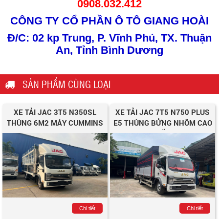
0908.032.412
CÔNG TY CỔ PHẦN Ô TÔ GIANG HOÀI
Đ/C: 02 kp Trung, P. Vĩnh Phú, TX. Thuận
An, Tỉnh Bình Dương
SẢN PHẨM CÙNG LOẠI
XE TẢI JAC 3T5 N350SL
XE TẢI JAC 7T5 N750 PLUS
THÙNG 6M2 MÁY CUMMINS
E5 THÙNG BỬNG NHÔM CAO
CẤP
Chi tiết
Chi tiết