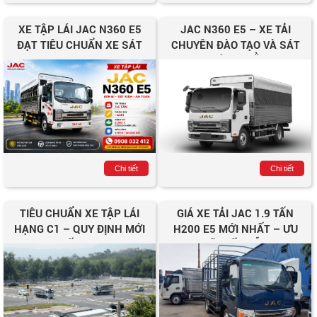
XE TẬP LÁI JAC N360 E5
JAC N360 E5 – XE TẢI
ĐẠT TIÊU CHUẨN XE SÁT
CHUYÊN ĐÀO TẠO VÀ SÁT
HẠCH HẠNG C1
HẠCH LÁI XE BẰNG C1
Chi tiết
Chi tiết
TIÊU CHUẨN XE TẬP LÁI
GIÁ XE TẢI JAC 1.9 TẤN
HẠNG C1 – QUY ĐỊNH MỚI
H200 E5 MỚI NHẤT – ƯU
NHẤT 2025
ĐÃI HẤP DẪN