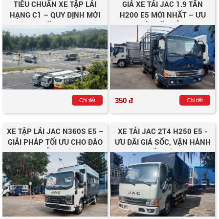
TIÊU CHUẨN XE TẬP LÁI
GIÁ XE TẢI JAC 1.9 TẤN
HẠNG C1 – QUY ĐỊNH MỚI
H200 E5 MỚI NHẤT – ƯU
NHẤT 2025
ĐÃI HẤP DẪN
350 đ
Chi tiết
Chi tiết
XE TẬP LÁI JAC N360S E5 –
XE TẢI JAC 2T4 H250 E5 -
GIẢI PHÁP TỐI ƯU CHO ĐÀO
ƯU ĐÃI GIÁ SỐC, VẬN HÀNH
TẠO BẰNG LÁI C1
TIẾT KIỆM