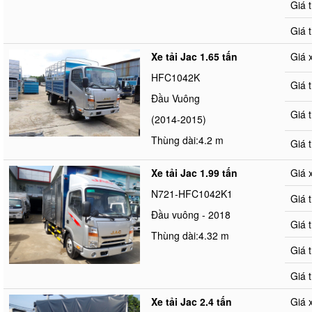
Giá 
Giá 
Xe tải Jac 1.65 tấn
Giá 
HFC1042K
Giá 
Đầu Vuông
Giá 
(2014-2015)
Thùng dài:4.2 m
Giá 
Xe tải Jac 1.99 tấn
Giá 
N721-HFC1042K1
Giá 
Đầu vuông - 2018
Giá 
Thùng dài:4.32 m
Giá 
Giá 
Xe tải Jac 2.4 tấn
Giá 