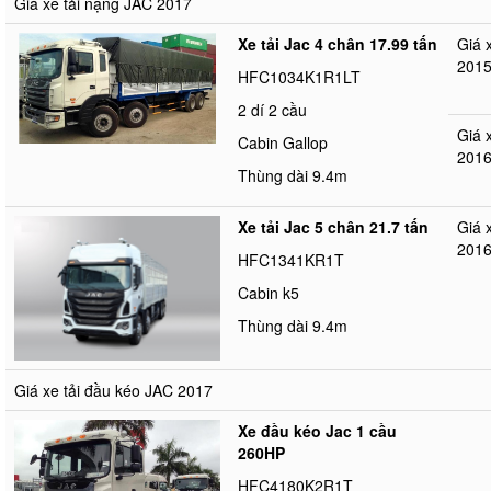
Giá xe tải nặng JAC 2017
Xe tải Jac 4 chân 17.99 tấn
Giá 
201
HFC1034K1R1LT
2 dí 2 cầu
Giá 
Cabin Gallop
201
Thùng dài 9.4m
Xe tải Jac 5 chân 21.7 tấn
Giá 
201
HFC1341KR1T
Cabin k5
Thùng dài 9.4m
Giá xe tải đầu kéo JAC 2017
Xe đầu kéo Jac 1 cầu
260HP
HFC4180K2R1T