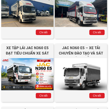
Chi tiết
Chi tiết
XE TẬP LÁI JAC N360 E5
JAC N360 E5 – XE TẢI
ĐẠT TIÊU CHUẨN XE SÁT
CHUYÊN ĐÀO TẠO VÀ SÁT
HẠCH HẠNG C1
HẠCH LÁI XE BẰNG C1
Chi tiết
Chi tiết