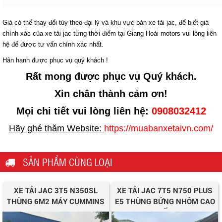
Giá có thể thay đổi tùy theo đại lý và khu vực bán xe tải jac, để biết giá
chính xác của xe tải jac từng thời điểm tại Giang Hoài motors vui lòng liên
hệ để được tư vấn chính xác nhất.
Hân hạnh được phục vụ quý khách !
Rất mong được phục vụ Quý khách.
Xin chân thành cảm ơn!
Mọi chi tiết vui lòng liên hệ:
0908032412
Hãy ghé thăm Website:
https://muabanxetaivn.com/
SẢN PHẨM CÙNG LOẠI
XE TẢI JAC 3T5 N350SL
XE TẢI JAC 7T5 N750 PLUS
THÙNG 6M2 MÁY CUMMINS
E5 THÙNG BỬNG NHÔM CAO
CẤP