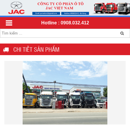
Hotline : 0908.032.412
CHI TIẾT SẢN PHẨM