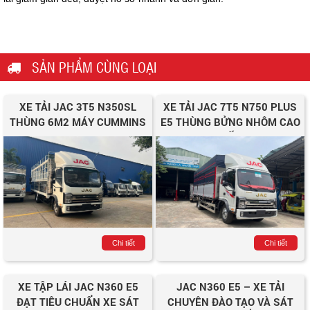
SẢN PHẨM CÙNG LOẠI
XE TẢI JAC 3T5 N350SL
XE TẢI JAC 7T5 N750 PLUS
THÙNG 6M2 MÁY CUMMINS
E5 THÙNG BỬNG NHÔM CAO
CẤP
Chi tiết
Chi tiết
XE TẬP LÁI JAC N360 E5
JAC N360 E5 – XE TẢI
ĐẠT TIÊU CHUẨN XE SÁT
CHUYÊN ĐÀO TẠO VÀ SÁT