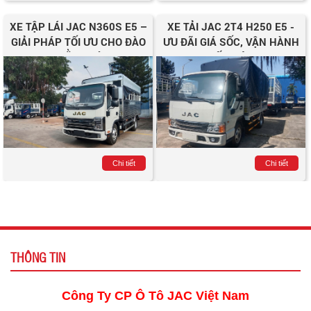
XE TẬP LÁI JAC N360S E5 –
XE TẢI JAC 2T4 H250 E5 -
GIẢI PHÁP TỐI ƯU CHO ĐÀO
ƯU ĐÃI GIÁ SỐC, VẬN HÀNH
TẠO BẰNG LÁI C1
TIẾT KIỆM
Chi tiết
Chi tiết
THÔNG TIN
Công Ty CP Ô Tô JAC Việt Nam