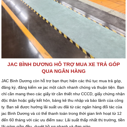
JAC BÌNH DƯƠNG HỖ TRỢ MUA XE TRẢ GÓP
QUA NGÂN HÀNG
JAC Bình Dương còn hỗ trợ bạn thực hiện các thủ tục mua trả góp,
đăng ký, đăng kiểm xe jac một cách nhanh chóng và thuận tiện. Bạn
chỉ cần mang theo các giấy tờ cần thiết như CCCD, giấy chứng nhận
độc thân hoặc giấy kết hôn, bảng kê thu nhập và bảo lãnh của công
ty. Bạn sẽ được hưởng lãi suất ưu đãi từ các ngân hàng đối tác của
jac Bình Dương và có thể thanh toán trong thời gian linh hoạt từ 12
đến 60 tháng với các ưu điểm sau: Lãi suất thấp nhất thị trường, tiền
lãi giảm giần đều, duyệt hồ sơ nhanh và đơn giản.