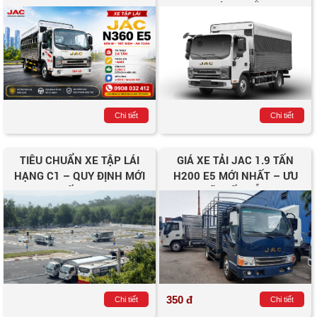
HẠCH HẠNG C1
HẠCH LÁI XE BẰNG C1
Chi tiết
Chi tiết
TIÊU CHUẨN XE TẬP LÁI
GIÁ XE TẢI JAC 1.9 TẤN
HẠNG C1 – QUY ĐỊNH MỚI
H200 E5 MỚI NHẤT – ƯU
NHẤT 2025
ĐÃI HẤP DẪN
350 đ
Chi tiết
Chi tiết