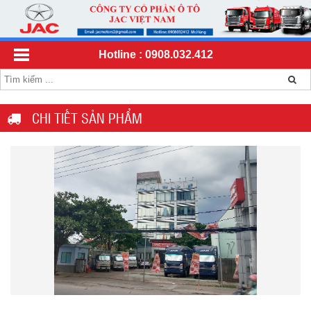
Hotline : 0908.032.412
CHI TIẾT SẢN PHẨM